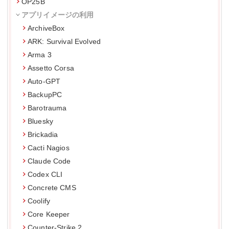
OP25B
アプリイメージの利用
ArchiveBox
ARK: Survival Evolved
Arma 3
Assetto Corsa
Auto-GPT
BackupPC
Barotrauma
Bluesky
Brickadia
Cacti Nagios
Claude Code
Codex CLI
Concrete CMS
Coolify
Core Keeper
Counter-Strike 2