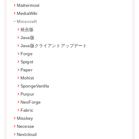
Mattermost
MediaWiki
Minecraft
統合版
Java版
Java版クライアントアップデート
Forge
Spigot
Paper
Mohist
SpongeVanilla
Purpur
NeoForge
Fabric
Misskey
Necesse
Nextcloud