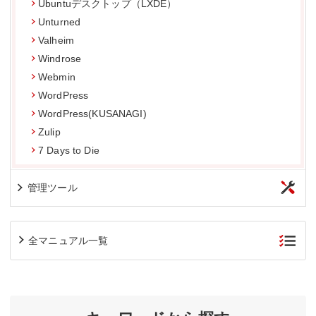
Ubuntuデスクトップ（LXDE）
Unturned
Valheim
Windrose
Webmin
WordPress
WordPress(KUSANAGI)
Zulip
7 Days to Die
管理ツール
全マニュアル一覧