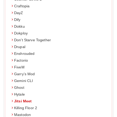
Craftopia
DayZ
Dify
Dokku
Dokploy
Don't Starve Together
Drupal
Enshrouded
Factorio
FiveM
Garry’s Mod
Gemini CLI
Ghost
Hytale
Jitsi Meet
Killing Floor 2
Mastodon