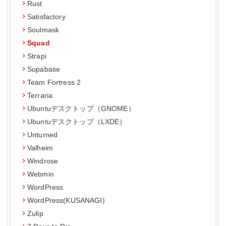
Rust
Satisfactory
Soulmask
Squad
Strapi
Supabase
Team Fortress 2
Terraria
Ubuntuデスクトップ（GNOME）
Ubuntuデスクトップ（LXDE）
Unturned
Valheim
Windrose
Webmin
WordPress
WordPress(KUSANAGI)
Zulip