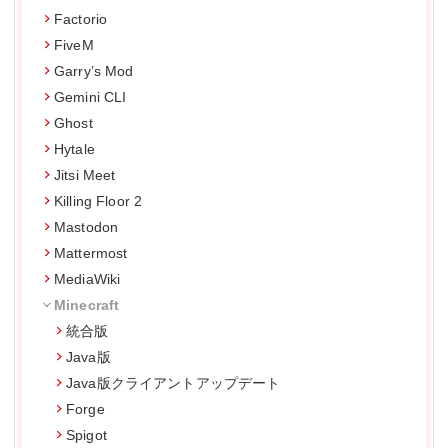
Factorio
FiveM
Garry’s Mod
Gemini CLI
Ghost
Hytale
Jitsi Meet
Killing Floor 2
Mastodon
Mattermost
MediaWiki
Minecraft
統合版
Java版
Java版クライアントアップデート
Forge
Spigot