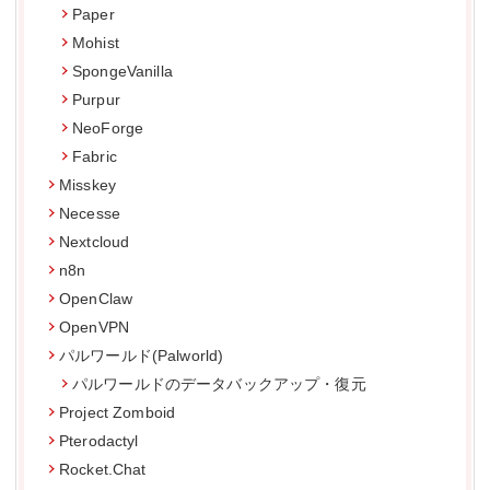
Paper
Mohist
SpongeVanilla
Purpur
NeoForge
Fabric
Misskey
Necesse
Nextcloud
n8n
OpenClaw
OpenVPN
パルワールド(Palworld)
パルワールドのデータバックアップ・復元
Project Zomboid
Pterodactyl
Rocket.Chat