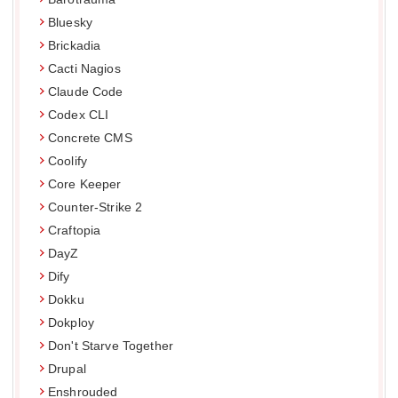
Bluesky
Brickadia
Cacti Nagios
Claude Code
Codex CLI
Concrete CMS
Coolify
Core Keeper
Counter-Strike 2
Craftopia
DayZ
Dify
Dokku
Dokploy
Don't Starve Together
Drupal
Enshrouded