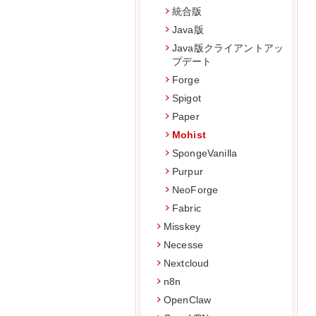
統合版
Java版
Java版クライアントアッ
プデート
Forge
Spigot
Paper
Mohist
SpongeVanilla
Purpur
NeoForge
Fabric
Misskey
Necesse
Nextcloud
n8n
OpenClaw