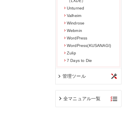
（LXDE）
Unturned
Valheim
Windrose
Webmin
WordPress
WordPress(KUSANAGI)
Zulip
7 Days to Die
管理ツール
全マニュアル一覧