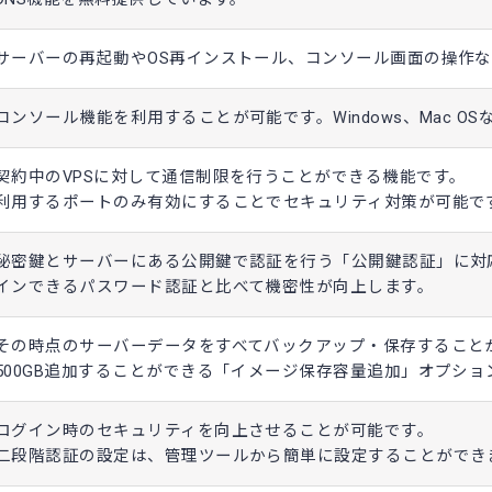
サーバーの再起動やOS再インストール、コンソール画面の操作
コンソール機能を利用することが可能です。Windows、Mac O
契約中のVPSに対して通信制限を行うことができる機能です。
利用するポートのみ有効にすることでセキュリティ対策が可能で
秘密鍵とサーバーにある公開鍵で認証を行う「公開鍵認証」に対
インできるパスワード認証と比べて機密性が向上します。
その時点のサーバーデータをすべてバックアップ・保存すること
500GB追加することができる「イメージ保存容量追加」オプショ
ログイン時のセキュリティを向上させることが可能です。
二段階認証の設定は、管理ツールから簡単に設定することができ