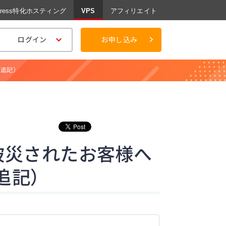
Press特化ホスティング
VPS
アフィリエイト
ログイン
お申し込み
 追記）
被災されたお客様へ
 追記）